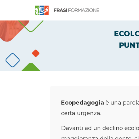
ECOLO
PUNT
Ecopedagogia
è una parol
certa urgenza.
Davanti ad un declino ecol
maggioranza della gente, ci