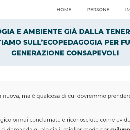
HOME
PERSONE
I
GIA E AMBIENTE GIÀ DALLA TENER
IAMO SULL’ECOPEDAGOGIA PER F
GENERAZIONE CONSAPEVOLI
a nuova, ma è qualcosa di cui dovremmo prender
ogico ormai conclamato e riconosciuto come evide
 si domanda quale sia il miglior modo per
svilupp