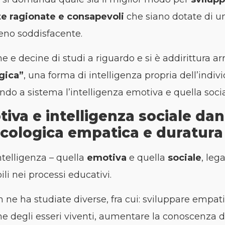
te ragionate e consapevoli
che siano dotate di u
eno soddisfacente.
e decine di studi a riguardo e si è addirittura arri
gica”
, una forma di intelligenza propria dell’indi
do a sistema l’intelligenza emotiva e quella socia
tiva e intelligenza sociale dan
ecologica empatica e duratura
ntelligenza – quella
emotiva
e quella
sociale
, leg
li nei processi educativi.
e ha studiate diverse, fra cui: sviluppare empatia 
ne degli esseri viventi, aumentare la conoscenza de