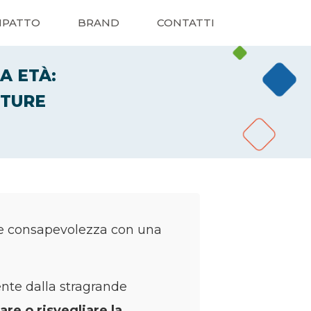
MPATTO
BRAND
CONTATTI
A ETÀ:
UTURE
e consapevolezza con una
nte dalla stragrande
are o risvegliare la